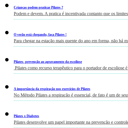
Crianças podem praticar Pilates ?
Podem e devem. A pratica é incentivada contanto que os limites
O verão está chegando, faça Pilates !
Para chegar na estação mais quente do ano em forma, não há m
Pilates- prevenção ao agravamento da escoliose
Pilates como recurso terapêutico para o portador de escoliose é
A importância da respiração nos exercícios de Pilates
No Método Pilates a respiração é essencial, de fato é um de seu
Pilates x Diabetes
Pilates desenvolve um papel importante na prevenção e controle